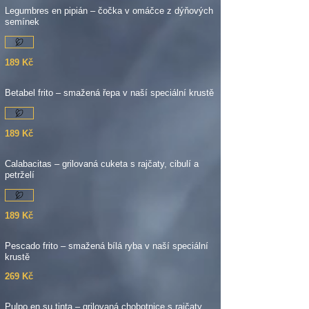
Legumbres en pipián – čočka v omáčce z dýňových
semínek
189 Kč
Betabel frito – smažená řepa v naší speciální krustě
189 Kč
Calabacitas – grilovaná cuketa s rajčaty, cibulí a
petrželí
189 Kč
Pescado frito – smažená bílá ryba v naší speciální
krustě
269 Kč
Pulpo en su tinta – grilovaná chobotnice s rajčaty,