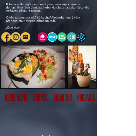
​K tomu si dopřejte čepované pivo, osvěžující Jarritos,
domácí limonádu Jamaica nebo Horchata, a zakončete vše
voňavou kávou z Mexika.
​O vše se postará náš šéfkuchař Alejandro, který vám
přenese chuť Mexika přímo na talíř.​
¡Qué rico!
Denní menu
Brunch
Burritos
Quesadillas