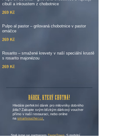
cibulí a inkoustem z chobotnice
269 Kč
Pulpo al pastor – grilovaná chobotnice v pastor
omáčce
269 Kč
Rosarito – smažené krevety v naší speciální krustě
s rosarito majonézou
269 Kč
DÁREK, KTERÝ CHUTNÁ!
Hledáte perfektní dárek pro milovníky dobrého
jídla? Zakupte svým blízkým dárkový voucher
přímo v naší restauraci, nebo online
na
smartvoucher.cz
.
Stali jsme se partnerem
TasteTown
. S mobilní