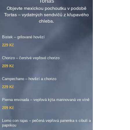
Tortas
Objevte mexickou pochoutku v podobě
Tortas – vydatných sendvičů z křupavého
chleba.
Bistek – grilované hovězí
229 Kč
Chorizo – čerstvé vepřové chorizo
209 Kč
Campechano – hovězí a chorizo
229 Kč
Pierna envinada – vepřová kýta marinovaná ve víně
209 Kč
Lomo con rajas – pečená vepřová panenka s cibulí a
paprikou