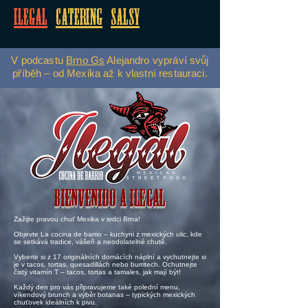
Ilegal
Catering
Salsy
V podcastu
Brno Gs
Alejandro vypráví svůj
příběh – od Mexika až k vlastní restauraci.
Bienvenido a ILEGAL
Zažijte pravou chuť Mexika v srdci Brna!​
Objevte La cocina de barrio – kuchyni z mexických ulic, kde
se setkává tradice, vášeň a neodolatelné chutě.
​Vyberte si z 17 originálních domácích náplní a vychutnejte si
je v tacos, tortas, quesadillách nebo burritech. Ochutnejte
čistý vitamín T – tacos, tortas a tamales, jak mají být!
​Každý den pro vás připravujeme také polední menu,
víkendový brunch a výběr botanas – typických mexických
chuťovek ideálních k pivu.