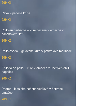
209 Kč
Pavo – pečená krůta
229 Kč
Pollo en barbacoa – kuře pečené v omáčce v
banánovém listu
209 Kč
Pollo asado – grilované kuře v petrželové marinádě
209 Kč
Chilorio de pollo – kuře v omáčce z uzených chilli
papriček
209 Kč
Pastor – klasické pečené vepřové v červené
omáčce
209 Kč