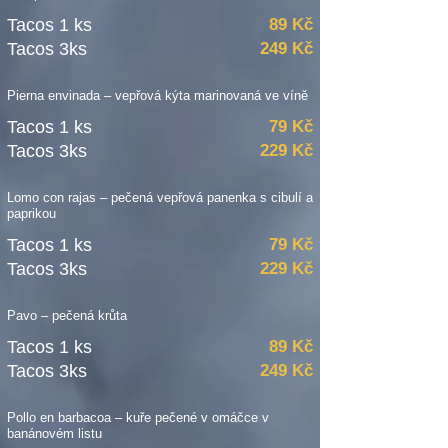
Tacos 1 ks
89 Kč
Tacos 3ks
249 Kč
Pierna envinada – vepřová kýta marinovaná ve víně
Tacos 1 ks
79 Kč
Tacos 3ks
229 Kč
Lomo con rajas – pečená vepřová panenka s cibulí a
paprikou
Tacos 1 ks
79 Kč
Tacos 3ks
229 Kč
Pavo – pečená krůta
Tacos 1 ks
89 Kč
Tacos 3ks
249 Kč
Pollo en barbacoa – kuře pečené v omáčce v
banánovém listu