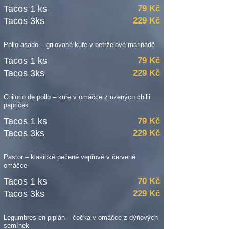
Tacos 1 ks
79 Kč
Tacos 3ks
229 Kč
Pollo asado – grilované kuře v petrželové marinádě
Tacos 1 ks
79 Kč
Tacos 3ks
229 Kč
Chilorio de pollo – kuře v omáčce z uzených chilli
papriček
Tacos 1 ks
79 Kč
Tacos 3ks
229 Kč
Pastor – klasické pečené vepřové v červené
omáčce
Tacos 1 ks
70 Kč
Tacos 3ks
229 Kč
Legumbres en pipián – čočka v omáčce z dýňových
semínek