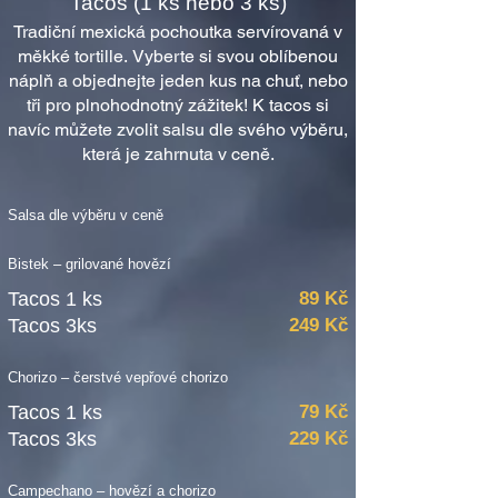
Tacos (1 ks nebo 3 ks)
Tradiční mexická pochoutka servírovaná v
měkké tortille. Vyberte si svou oblíbenou
náplň a objednejte jeden kus na chuť, nebo
tři pro plnohodnotný zážitek! K tacos si
navíc můžete zvolit salsu dle svého výběru,
která je zahrnuta v ceně.
Salsa dle výběru v ceně
Bistek – grilované hovězí
Tacos 1 ks
89 Kč
Tacos 3ks
249 Kč
Chorizo – čerstvé vepřové chorizo
Tacos 1 ks
79 Kč
Tacos 3ks
229 Kč
Campechano – hovězí a chorizo