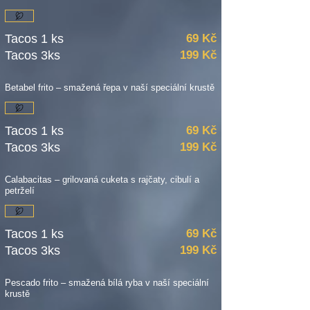
Tacos 1 ks
69 Kč
Tacos 3ks
199 Kč
Betabel frito – smažená řepa v naší speciální krustě
Tacos 1 ks
69 Kč
Tacos 3ks
199 Kč
Calabacitas – grilovaná cuketa s rajčaty, cibulí a
petrželí
Tacos 1 ks
69 Kč
Tacos 3ks
199 Kč
Pescado frito – smažená bílá ryba v naší speciální
krustě