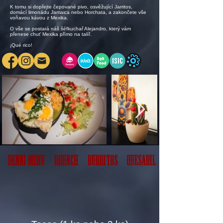
​K tomu si dopřejte čepované pivo, osvěžující Jarritos,
domácí limonádu Jamaica nebo Horchata, a zakončete vše
voňavou kávou z Mexika.
​O vše se postará náš šéfkuchař Alejandro, který vám
přenese chuť Mexika přímo na talíř.​
¡Qué rico!
Denní menu
Brunch
Burritos
Quesadillas