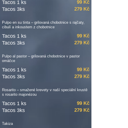
Tacos 1 ks
99 Kč
Tacos 3ks
279 Kč
Pulpo en su tinta – grilovaná chobotnice s rajčaty,
cibulí a inkoustem z chobotnice
Tacos 1 ks
99 Kč
Tacos 3ks
279 Kč
Pulpo al pastor – grilovaná chobotnice v pastor
omáčce
Tacos 1 ks
99 Kč
Tacos 3ks
279 Kč
Rosarito – smažené krevety v naší speciální krustě
s rosarito majonézou
Tacos 1 ks
99 Kč
Tacos 3ks
279 Kč
Takiza