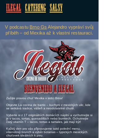
Ilegal
Catering
Salsy
V podcastu
Brno Gs
Alejandro vypráví svůj
příběh – od Mexika až k vlastní restauraci.
Bienvenido a ILEGAL
Zažijte pravou chuť Mexika v srdci Brna!​
Objevte La cocina de barrio – kuchyni z mexických ulic, kde
se setkává tradice, vášeň a neodolatelné chutě.
​Vyberte si z 17 originálních domácích náplní a vychutnejte si
je v tacos, tortas, quesadillách nebo burritech. Ochutnejte
čistý vitamín T – tacos, tortas a tamales, jak mají být!
​Každý den pro vás připravujeme také polední menu,
víkendový brunch a výběr botanas – typických mexických
chuťovek ideálních k pivu.