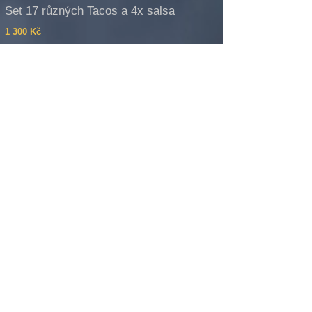
Set 17 různých Tacos a 4x salsa
1 300 Kč
DÁREK, KTERÝ CHUTNÁ!
Hledáte perfektní dárek pro milovníky dobrého
jídla? Zakupte svým blízkým dárkový voucher
přímo v naší restauraci, nebo online
na
smartvoucher.cz
.
Stali jsme se partnerem
TasteTown
. S mobilní
aplikací můžete využít exkluzivní nabídku nejen
od nás, ale i od jiných podniků v Brně a Praze.
Více na
tastetown.cz
.
HLEDÁME POSILU NA BAR!
Co tě čeká?
🌮 Obsluha našich hostů (cca 20 míst k sezení)
🍺 Čepování piva
💸 Práce s pokladním systémem