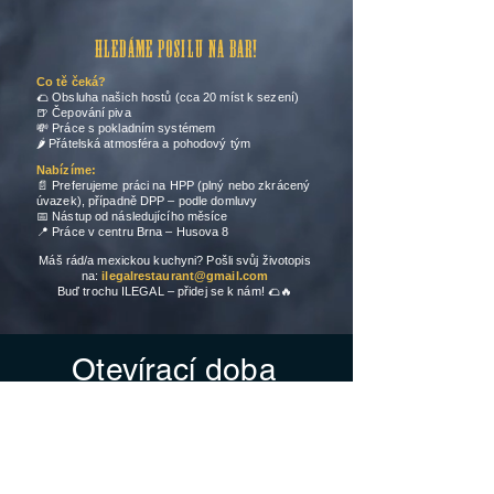
HLEDÁME POSILU NA BAR!
Co tě čeká?
🌮 Obsluha našich hostů (cca 20 míst k sezení)
🍺 Čepování piva
💸 Práce s pokladním systémem
🌶 Přátelská atmosféra a pohodový tým
Nabízíme:
📄 Preferujeme práci na HPP (plný nebo zkrácený
úvazek), případně DPP – podle domluvy
📅 Nástup od následujícího měsíce
📍 Práce v centru Brna – Husova 8
Máš rád/a mexickou kuchyni? Pošli svůj životopis
na:
ilegalrestaurant@gmail.com
Buď trochu ILEGAL – přidej se k nám! 🌮🔥
Otevírací doba
Po - Ne: 11:00 - 22:00
Kuchyně zavírá v 21:30