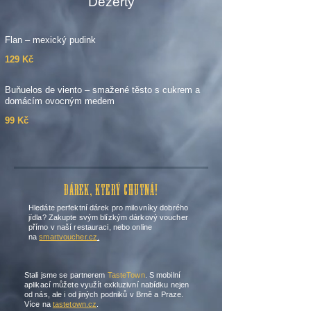
Dezerty
Flan – mexický pudink
129 Kč
Buňuelos de viento – smažené těsto s cukrem a
domácím ovocným medem
99 Kč
DÁREK, KTERÝ CHUTNÁ!
Hledáte perfektní dárek pro milovníky dobrého
jídla? Zakupte svým blízkým dárkový voucher
přímo v naší restauraci, nebo online
na
smartvoucher.cz
.
Stali jsme se partnerem
TasteTown
. S mobilní
aplikací můžete využít exkluzivní nabídku nejen
od nás, ale i od jiných podniků v Brně a Praze.
Více na
tastetown.cz
.