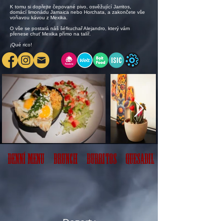
​K tomu si dopřejte čepované pivo, osvěžující Jarritos,
domácí limonádu Jamaica nebo Horchata, a zakončete vše
voňavou kávou z Mexika.
​O vše se postará náš šéfkuchař Alejandro, který vám
přenese chuť Mexika přímo na talíř.​
¡Qué rico!
Denní menu
Brunch
Burritos
Quesadillas