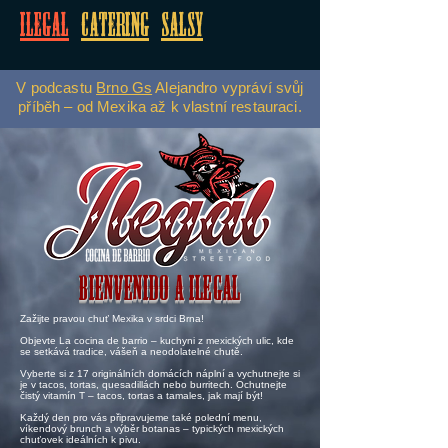
Ilegal
Catering
Salsy
V podcastu
Brno Gs
Alejandro vypráví svůj
příběh – od Mexika až k vlastní restauraci.
Bienvenido a ILEGAL
Zažijte pravou chuť Mexika v srdci Brna!​
Objevte La cocina de barrio – kuchyni z mexických ulic, kde
se setkává tradice, vášeň a neodolatelné chutě.
​Vyberte si z 17 originálních domácích náplní a vychutnejte si
je v tacos, tortas, quesadillách nebo burritech. Ochutnejte
čistý vitamín T – tacos, tortas a tamales, jak mají být!
​Každý den pro vás připravujeme také polední menu,
víkendový brunch a výběr botanas – typických mexických
chuťovek ideálních k pivu.